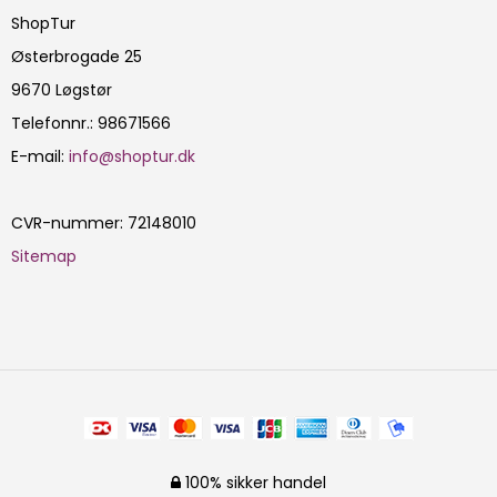
ShopTur
Østerbrogade 25
9670 Løgstør
Telefonnr.
:
98671566
E-mail
:
info@shoptur.dk
CVR-nummer
:
72148010
Sitemap
100% sikker handel