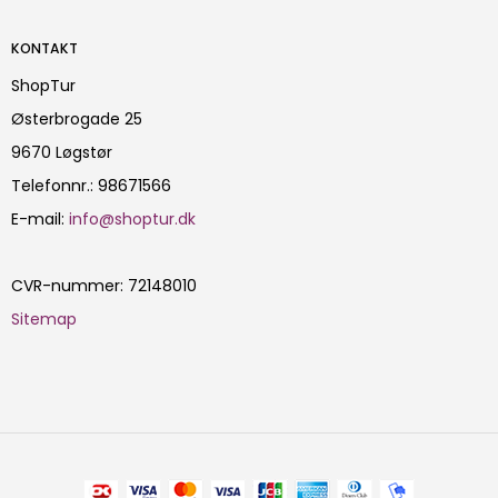
KONTAKT
ShopTur
Østerbrogade 25
9670 Løgstør
Telefonnr.
:
98671566
E-mail
:
info@shoptur.dk
CVR-nummer
:
72148010
Sitemap