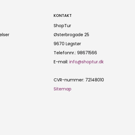
KONTAKT
ShopTur
elser
Østerbrogade 25
9670 Løgstør
Telefonnr.
:
98671566
E-mail
:
info@shoptur.dk
CVR-nummer
:
72148010
Sitemap