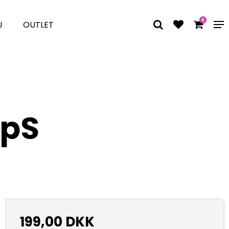
0
J
OUTLET
ApS
199,00 DKK