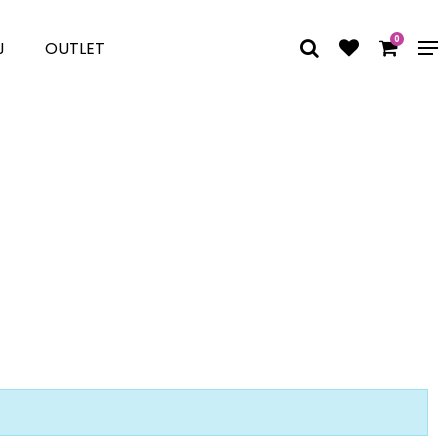
0
J
OUTLET