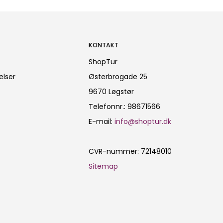
KONTAKT
ShopTur
elser
Østerbrogade 25
9670 Løgstør
Telefonnr.
:
98671566
E-mail
:
info@shoptur.dk
CVR-nummer
:
72148010
Sitemap