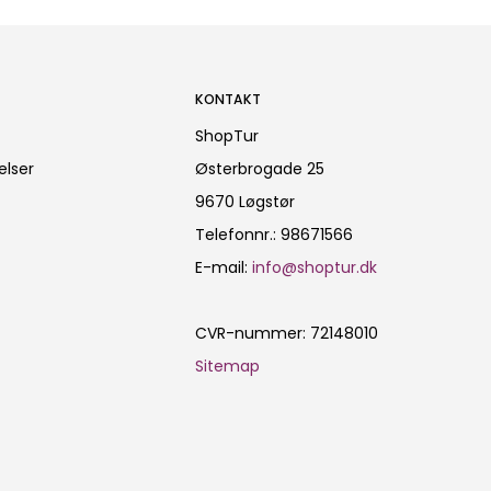
KONTAKT
ShopTur
elser
Østerbrogade 25
9670 Løgstør
Telefonnr.
:
98671566
E-mail
:
info@shoptur.dk
CVR-nummer
:
72148010
Sitemap