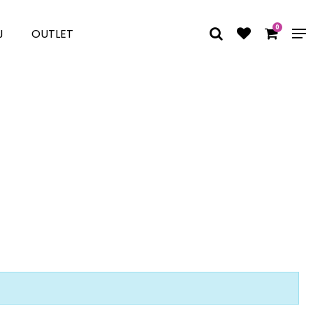
0
J
OUTLET