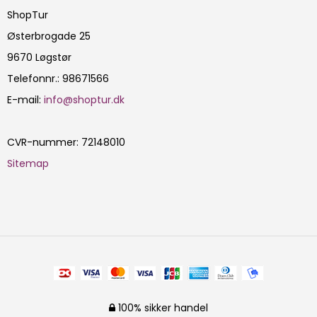
ShopTur
Østerbrogade 25
9670 Løgstør
Telefonnr.
:
98671566
E-mail
:
info@shoptur.dk
CVR-nummer
:
72148010
Sitemap
100% sikker handel