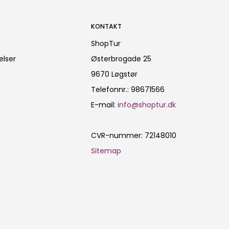
KONTAKT
ShopTur
elser
Østerbrogade 25
9670 Løgstør
Telefonnr.
:
98671566
E-mail
:
info@shoptur.dk
CVR-nummer
:
72148010
Sitemap