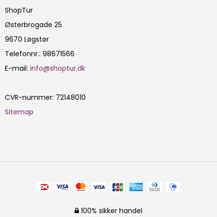
ShopTur
Østerbrogade 25
9670 Løgstør
Telefonnr.
:
98671566
E-mail
:
info@shoptur.dk
CVR-nummer
:
72148010
Sitemap
100% sikker handel