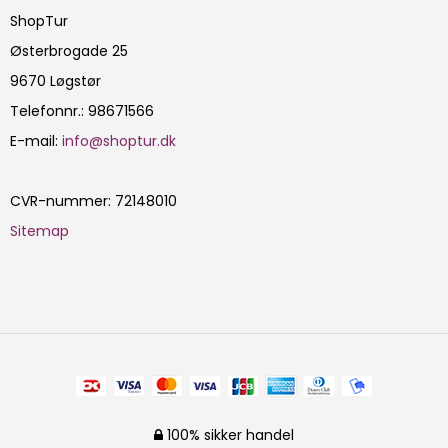
ShopTur
Østerbrogade 25
9670 Løgstør
Telefonnr.
:
98671566
E-mail
:
info@shoptur.dk
CVR-nummer
:
72148010
Sitemap
100% sikker handel