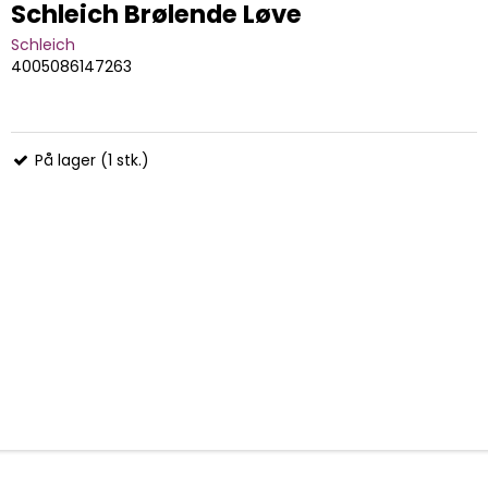
Schleich Brølende Løve
Schleich
4005086147263
På lager (1 stk.)