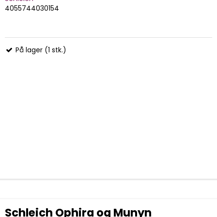
4055744030154
På lager (1 stk.)
Schleich Ophira og Munyn