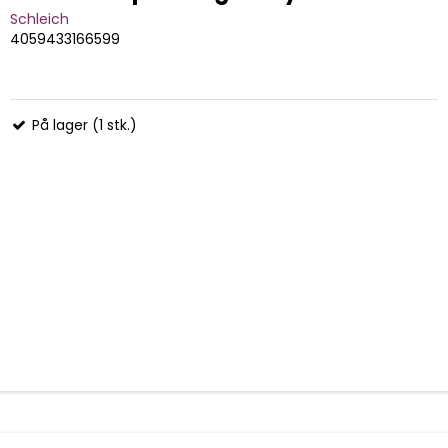
Schleich
4059433166599
På lager (1 stk.)