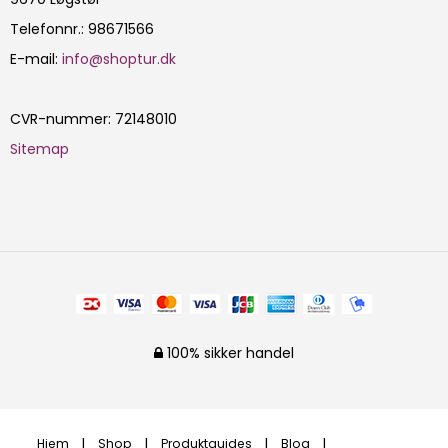
Telefonnr.
:
98671566
E-mail
:
info@shoptur.dk
CVR-nummer
:
72148010
Sitemap
100% sikker handel
Hjem
Shop
Produktguides
Blog