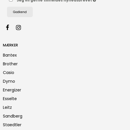
Jeg vil gerne tilmeldes nyhedsbrevet
Godkend
MÆRKER
Bantex
Brother
Casio
Dymo
Energizer
Esselte
Leitz
Sandberg
Staedtler