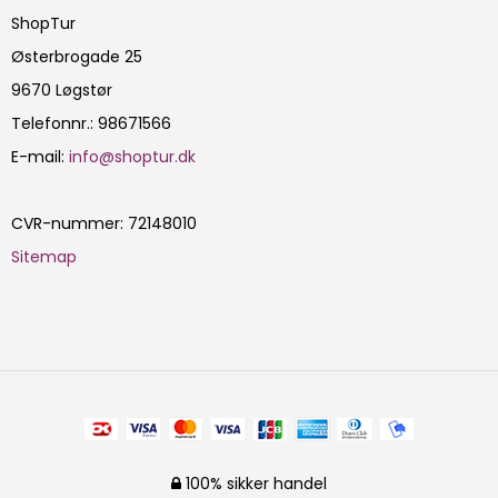
ShopTur
Østerbrogade 25
9670 Løgstør
Telefonnr.
:
98671566
E-mail
:
info@shoptur.dk
CVR-nummer
:
72148010
Sitemap
100% sikker handel