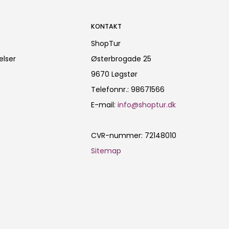
KONTAKT
ShopTur
elser
Østerbrogade 25
9670 Løgstør
Telefonnr.
:
98671566
E-mail
:
info@shoptur.dk
CVR-nummer
:
72148010
Sitemap