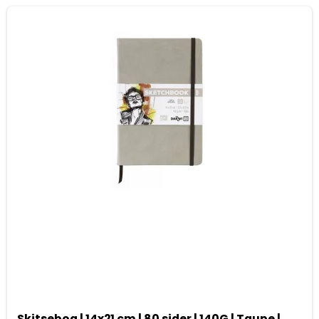
Skitsebog | 14x21 cm | 80 sider | 140G | Taupe |