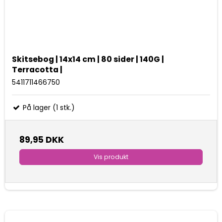
Skitsebog | 14x14 cm | 80 sider | 140G |
Terracotta |
5411711466750
På lager (1 stk.)
89,95 DKK
Vis produkt