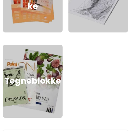
ke
Tegneblokke