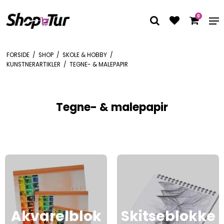
0
FORSIDE
/
SHOP
/
SKOLE & HOBBY
/
KUNSTNERARTIKLER
/
TEGNE- & MALEPAPIR
Tegne- & malepapir
Akvarelblok
Skitseblokke