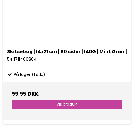
Skitsebog | 14x21 cm | 80 sider | 140G | Mint Grøn |
5411711466804
På lager (1 stk.)
99,95 DKK
Vis produkt