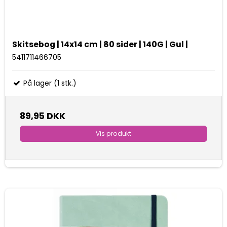
Skitsebog | 14x14 cm | 80 sider | 140G | Gul |
5411711466705
På lager (1 stk.)
89,95 DKK
Vis produkt