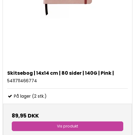
Skitsebog | 14x14 cm | 80 sider | 140G | Pink |
5411711466774
På lager (2 stk.)
89,95 DKK
Vis produkt