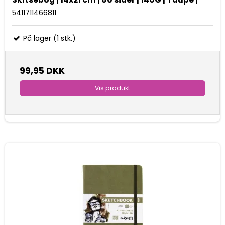
5411711466811
På lager (1 stk.)
99,95 DKK
Vis produkt