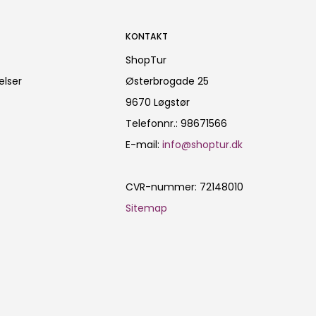
KONTAKT
ShopTur
elser
Østerbrogade 25
9670 Løgstør
Telefonnr.
:
98671566
E-mail
:
info@shoptur.dk
CVR-nummer
:
72148010
Sitemap