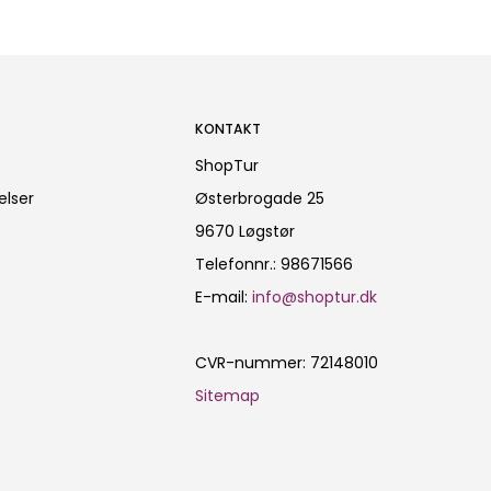
KONTAKT
ShopTur
elser
Østerbrogade 25
9670 Løgstør
Telefonnr.
:
98671566
E-mail
:
info@shoptur.dk
CVR-nummer
:
72148010
Sitemap