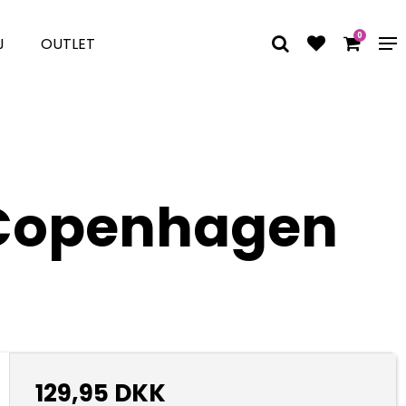
0
J
OUTLET
 Copenhagen
129,95 DKK