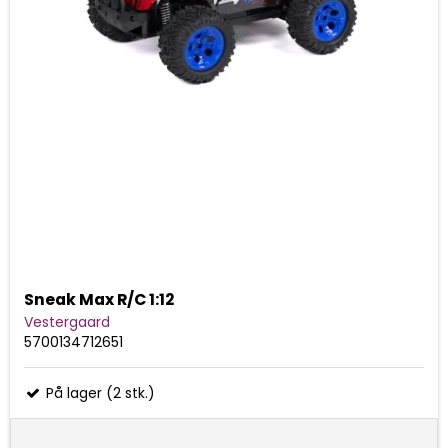
Sneak Max R/C 1:12
Vestergaard
5700134712651
På lager (2 stk.)