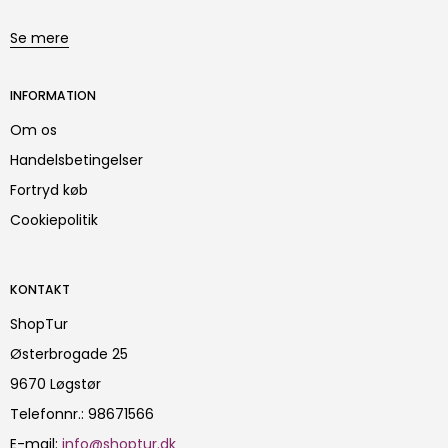
Se mere
INFORMATION
Om os
Handelsbetingelser
Fortryd køb
Cookiepolitik
KONTAKT
ShopTur
Østerbrogade 25
9670 Løgstør
Telefonnr.
:
98671566
E-mail
:
info@shoptur.dk