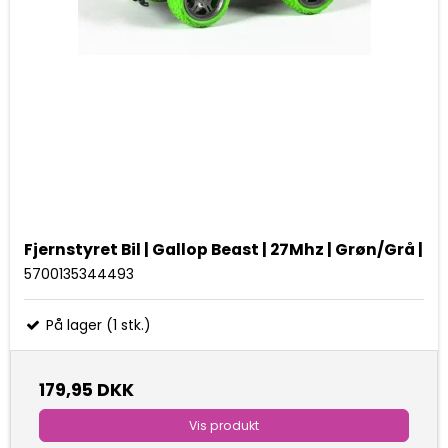
Fjernstyret Bil | Gallop Beast | 27Mhz | Grøn/Grå |
5700135344493
På lager (1 stk.)
179,95 DKK
Vis produkt