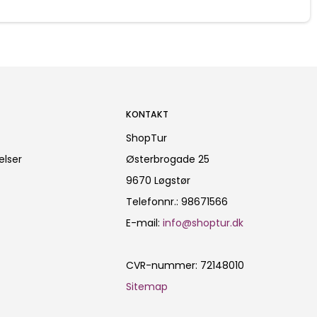
KONTAKT
ShopTur
elser
Østerbrogade 25
9670 Løgstør
Telefonnr.
:
98671566
E-mail
:
info@shoptur.dk
CVR-nummer
:
72148010
Sitemap