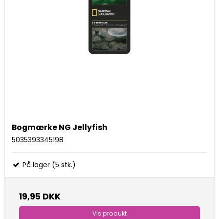
Bogmærke NG Jellyfish
5035393345198
På lager (5 stk.)
19,95 DKK
Vis produkt