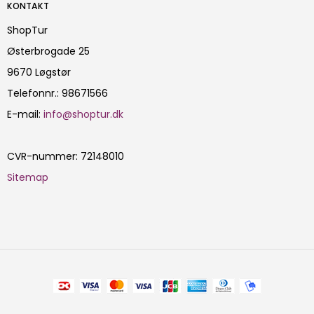
KONTAKT
ShopTur
Østerbrogade 25
9670 Løgstør
Telefonnr.
:
98671566
E-mail
:
info@shoptur.dk
CVR-nummer
:
72148010
Sitemap