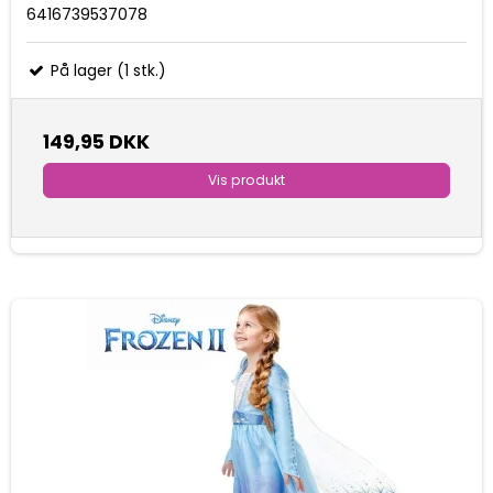
6416739537078
På lager (1 stk.)
149,95 DKK
Vis produkt