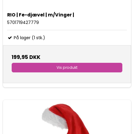
RIO | Fe-djævel | m/Vinger |
5701719427779
På lager (1 stk.)
199,95 DKK
Vis produkt