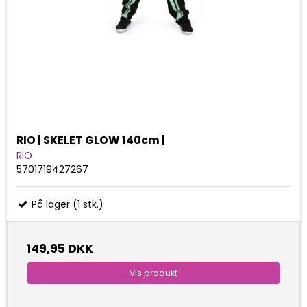
RIO | SKELET GLOW 140cm |
RIO
5701719427267
På lager (1 stk.)
149,95 DKK
Vis produkt