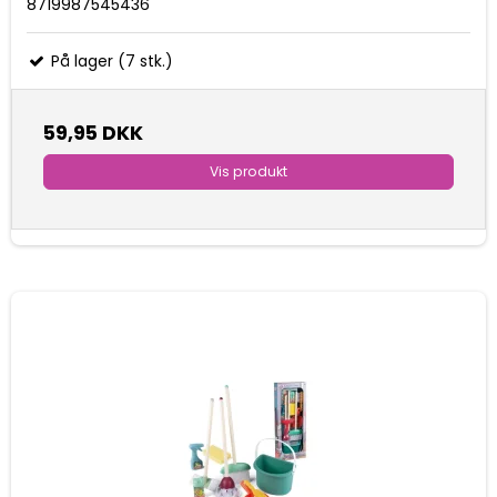
8719987545436
På lager (7 stk.)
59,95 DKK
Vis produkt