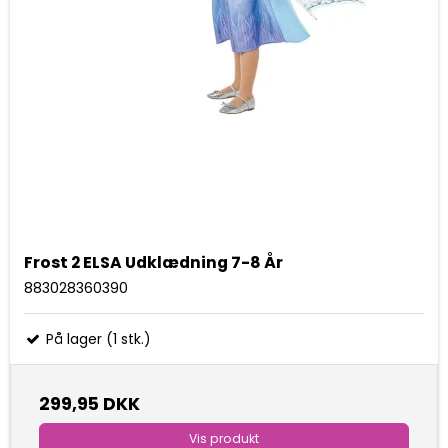
Frost 2 ELSA Udklædning 7-8 År
883028360390
På lager (1 stk.)
299,95 DKK
Vis produkt