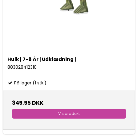
Hulk | 7-8 År | Udklædning |
883028412310
På lager (1 stk.)
349,95 DKK
Vis produkt