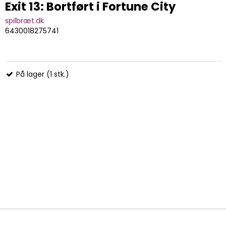
Exit 13: Bortført i Fortune City
spilbræt.dk
6430018275741
På lager (1 stk.)