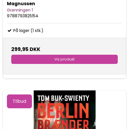
Magnussen
Grønningen 1
9788793825154
På lager (1 stk.)
299,95 DKK
Vis produkt
Tilbud