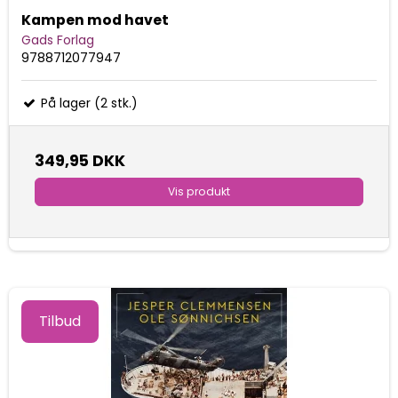
Kampen mod havet
Gads Forlag
9788712077947
På lager (2 stk.)
349,95 DKK
Vis produkt
Tilbud