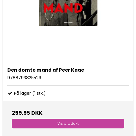
Den dømte mand af Peer Kaae
9788793825529
På lager (1 stk.)
299,95 DKK
Vis produkt