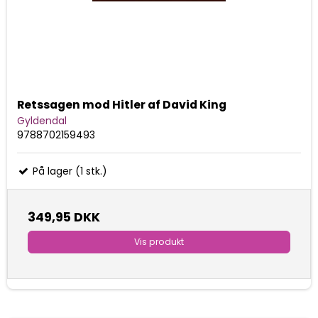
Retssagen mod Hitler af David King
Gyldendal
9788702159493
På lager (1 stk.)
349,95 DKK
Vis produkt