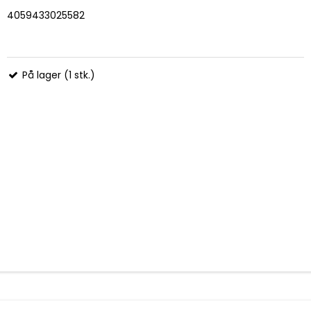
4059433025582
På lager (1 stk.)