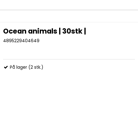
Ocean animals | 30stk |
4895229404649
På lager (2 stk.)