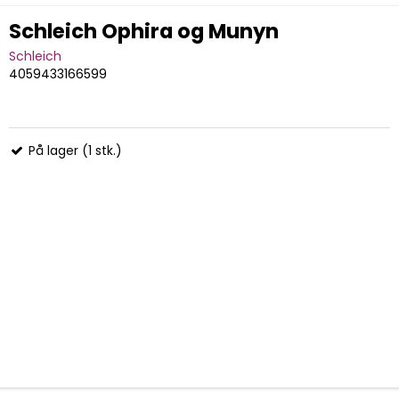
Schleich Ophira og Munyn
Schleich
4059433166599
På lager (1 stk.)