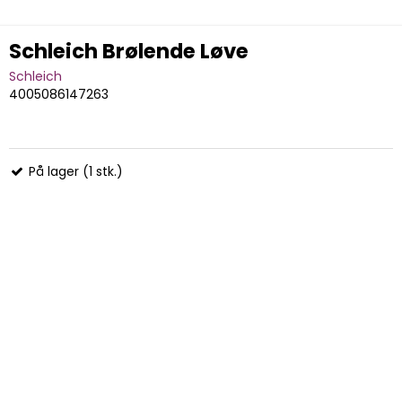
Schleich Brølende Løve
Schleich
4005086147263
På lager (1 stk.)