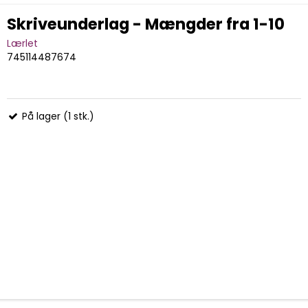
Skriveunderlag - Mængder fra 1-10
Lærlet
745114487674
På lager (1 stk.)