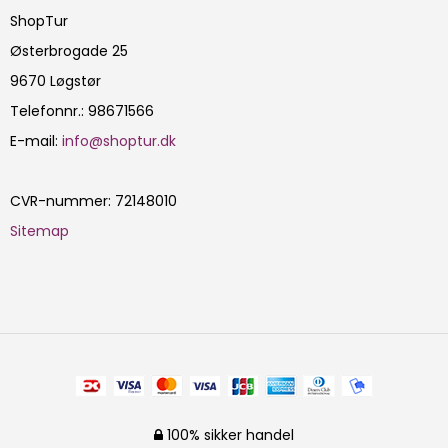
ShopTur
Østerbrogade 25
9670 Løgstør
Telefonnr.
:
98671566
E-mail
:
info@shoptur.dk
CVR-nummer
:
72148010
Sitemap
100% sikker handel