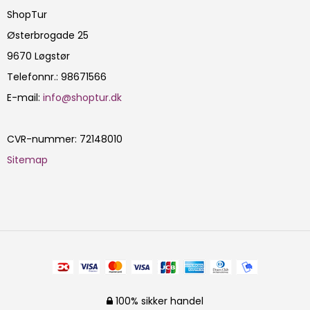
ShopTur
Østerbrogade 25
9670 Løgstør
Telefonnr.
:
98671566
E-mail
:
info@shoptur.dk
CVR-nummer
:
72148010
Sitemap
100% sikker handel