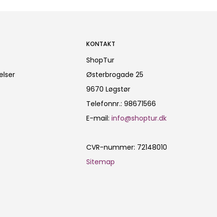
KONTAKT
ShopTur
elser
Østerbrogade 25
9670 Løgstør
Telefonnr.
:
98671566
E-mail
:
info@shoptur.dk
CVR-nummer
:
72148010
Sitemap