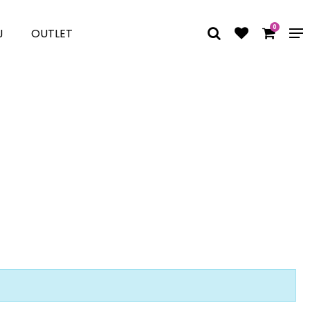
0
J
OUTLET