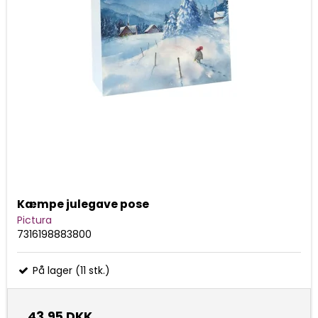
Kæmpe julegave pose
Pictura
7316198883800
På lager (11 stk.)
43,95 DKK