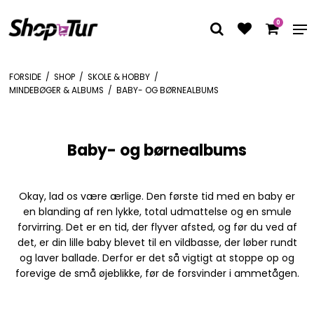
0
FORSIDE
/
SHOP
/
SKOLE & HOBBY
/
MINDEBØGER & ALBUMS
/
BABY- OG BØRNEALBUMS
Baby- og børnealbums
Okay, lad os være ærlige. Den første tid med en baby er
en blanding af ren lykke, total udmattelse og en smule
forvirring. Det er en tid, der flyver afsted, og før du ved af
det, er din lille baby blevet til en vildbasse, der løber rundt
og laver ballade. Derfor er det så vigtigt at stoppe op og
forevige de små øjeblikke, før de forsvinder i ammetågen.