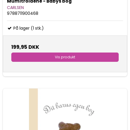
Mumitroldene - Babys bog
CARLSEN
9788711900468
På lager (1 stk.)
199,95 DKK
Vis produkt