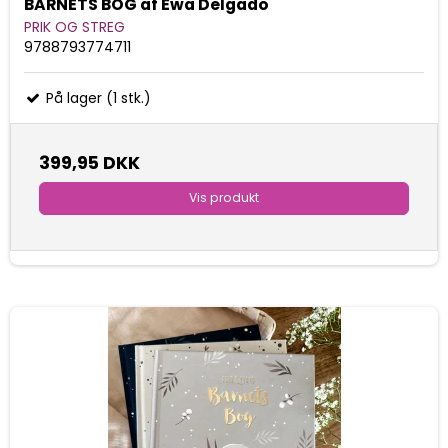
BARNETS BOG af Ewa Delgado
PRIK OG STREG
9788793774711
På lager (1 stk.)
399,95 DKK
Vis produkt