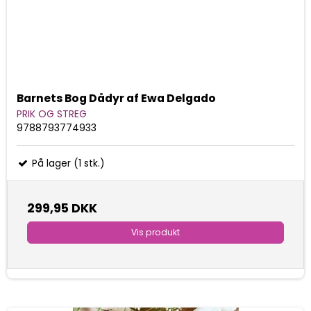
Barnets Bog Dådyr af Ewa Delgado
PRIK OG STREG
9788793774933
På lager (1 stk.)
299,95 DKK
Vis produkt