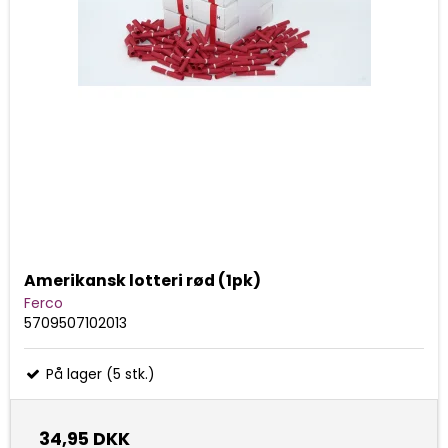
Amerikansk lotteri rød (1pk)
Ferco
5709507102013
På lager (5 stk.)
34,95 DKK