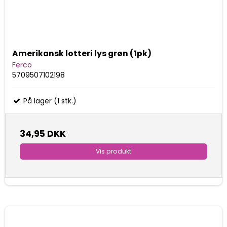
Amerikansk lotteri lys grøn (1pk)
Ferco
5709507102198
På lager (1 stk.)
34,95 DKK
Vis produkt