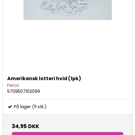
Amerikansk lotteri hvid (1pk)
Ferco
5709507102099
På lager (11 stk.)
34,95 DKK