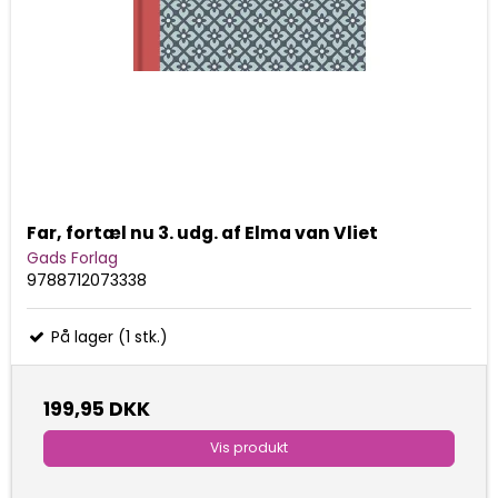
Far, fortæl nu 3. udg. af Elma van Vliet
Gads Forlag
9788712073338
På lager (1 stk.)
199,95 DKK
Vis produkt