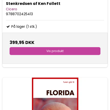
Stenkredsen af Ken Follett
Cicero
9788702425413
På lager (1 stk.)
399,95 DKK
Vis produkt