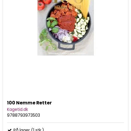
100 Nemme Retter
Kagetid.dk
9788793973503
På lager (1 stk.)