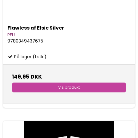
Flawless af Elsie Silver
PFU
9780349437675
På lager (1 stk.)
149,95 DKK
Vis produkt