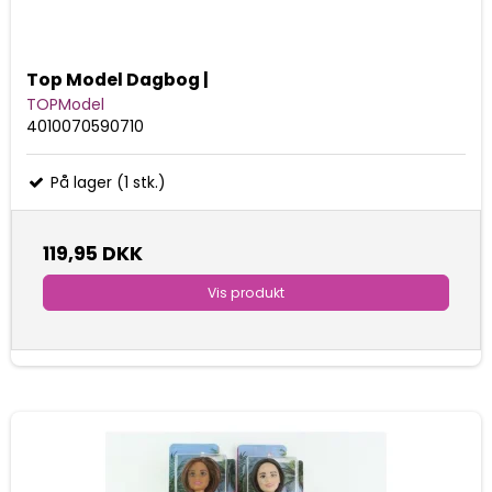
Top Model Dagbog |
TOPModel
4010070590710
På lager (1 stk.)
119,95 DKK
Vis produkt