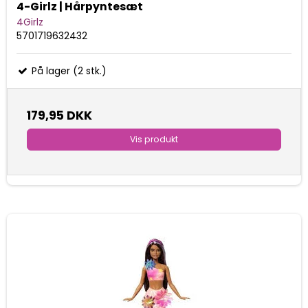
4-Girlz | Hårpyntesæt
4Girlz
5701719632432
På lager (2 stk.)
179,95 DKK
Vis produkt