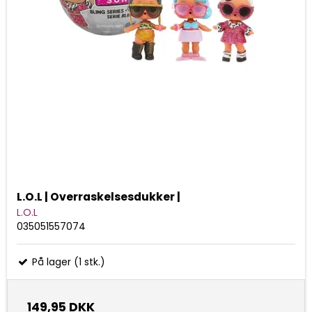
L.O.L | Overraskelsesdukker |
L.O.L
035051557074
På lager (1 stk.)
149,95 DKK