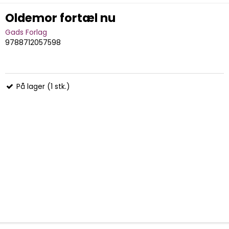
Oldemor fortæl nu
Gads Forlag
9788712057598
På lager (1 stk.)