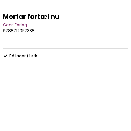
Morfar fortæl nu
Gads Forlag
9788712057338
På lager (1 stk.)