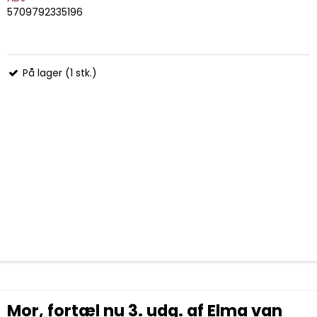
5709792335196
På lager (1 stk.)
Mor, fortæl nu 3. udg. af Elma van