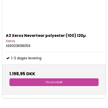
A3 Xerox Nevertear polyester (100) 120µ
Xerox
XER003R98059
1-3 dages levering
1.198,95 DKK
Vis produkt