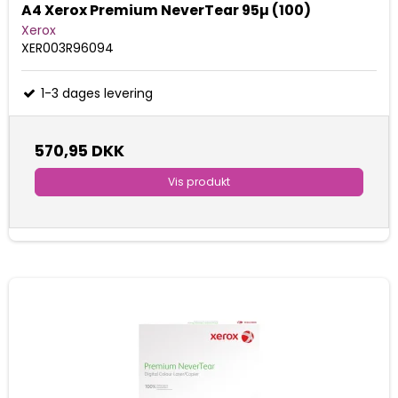
A4 Xerox Premium NeverTear 95µ (100)
Xerox
XER003R96094
1-3 dages levering
570,95 DKK
Vis produkt