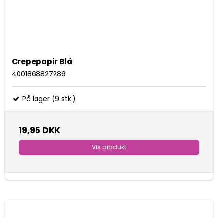
Crepepapir Blå
4001868827286
På lager (9 stk.)
19,95 DKK
Vis produkt