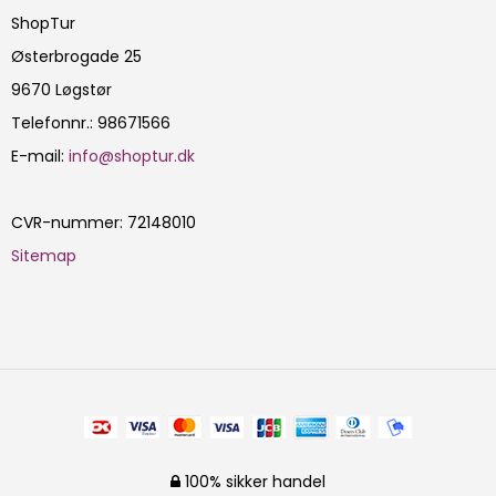
ShopTur
Østerbrogade 25
9670 Løgstør
Telefonnr.
:
98671566
E-mail
:
info@shoptur.dk
CVR-nummer
:
72148010
Sitemap
100% sikker handel