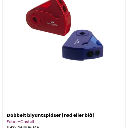
Dobbelt blyantspidser | rød eller blå |
Faber-Castell
6933256608048