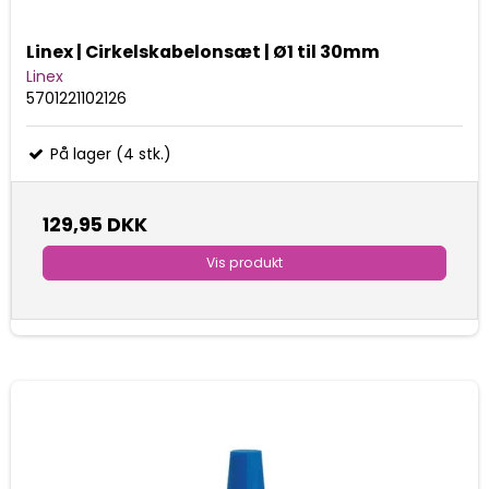
Linex | Cirkelskabelonsæt | Ø1 til 30mm
Linex
5701221102126
På lager (4 stk.)
129,95 DKK
Vis produkt