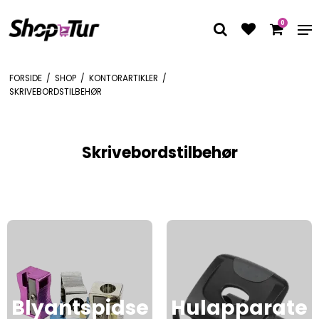
0
FORSIDE
/
SHOP
/
KONTORARTIKLER
/
SKRIVEBORDSTILBEHØR
Skrivebordstilbehør
Blyantspidse
Hulapparate