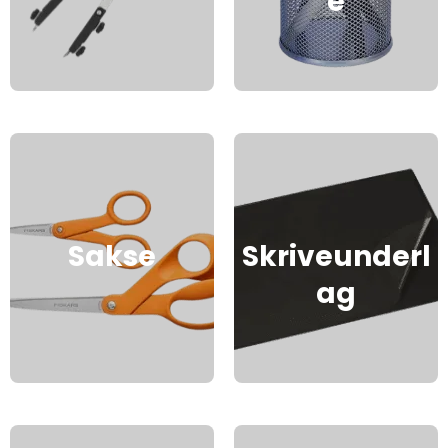
e
Sakse
Skriveunderl
ag