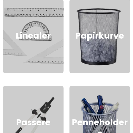
Linealer
Papirkurve
Passere
Penneholder