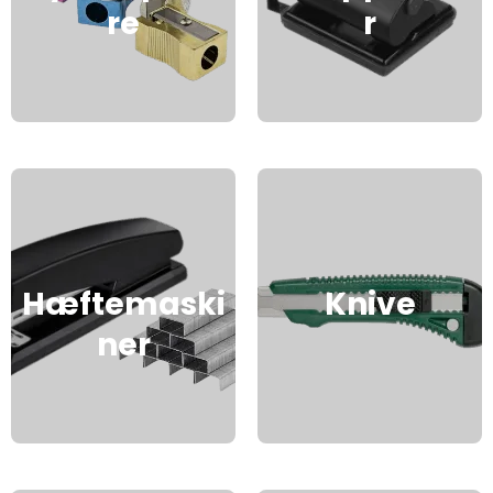
re
r
Hæftemaski
Knive
ner