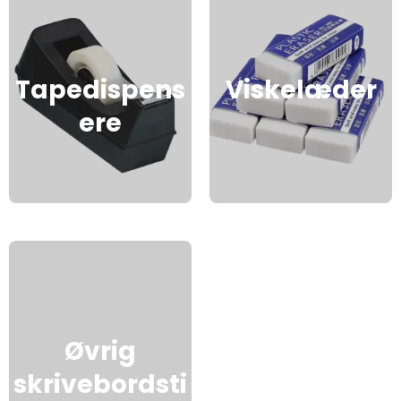
Tapedispens
Viskelæder
ere
Øvrig
skrivebordsti