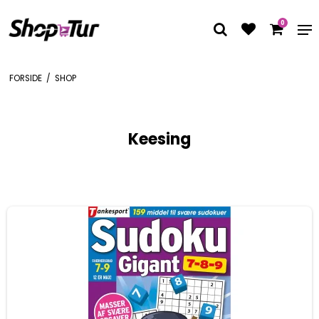
0
FORSIDE
/
SHOP
Keesing