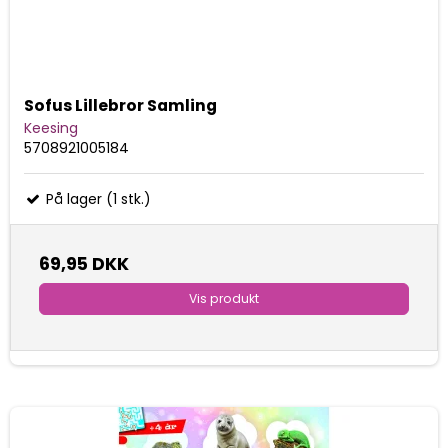
Sofus Lillebror Samling
Keesing
5708921005184
På lager (1 stk.)
69,95 DKK
Vis produkt