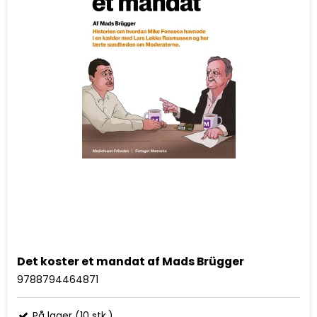
Det koster et mandat af Mads Brügger
9788794464871
På lager (10 stk.)