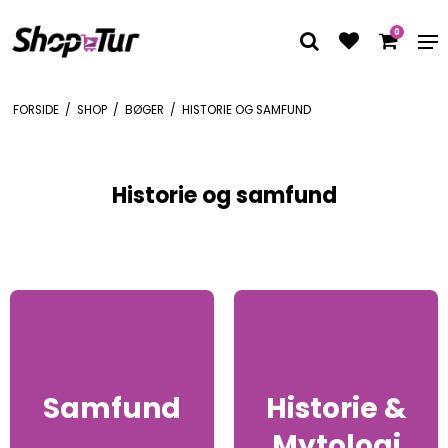
0
FORSIDE
/
SHOP
/
BØGER
/
HISTORIE OG SAMFUND
Historie og samfund
Samfund
Historie &
Mytologi