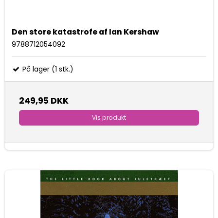
Den store katastrofe af Ian Kershaw
9788712054092
På lager (1 stk.)
249,95 DKK
Vis produkt