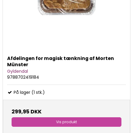
Afdelingen for magisk tænkning af Morten
Münster
Gyldendal
9788702419184
På lager (1 stk.)
299,95 DKK
Vis produkt