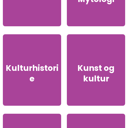
Kulturhistori
Kunst og
e
kultur