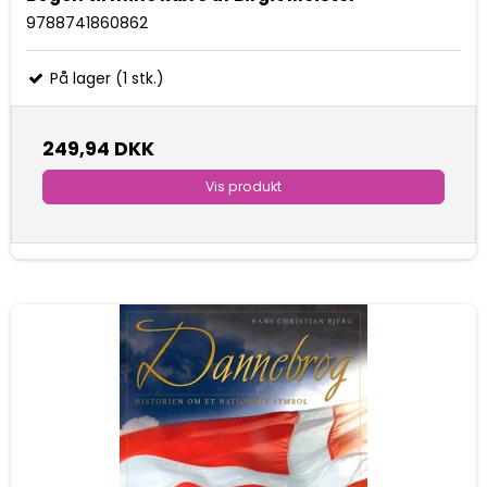
9788741860862
På lager (1 stk.)
249,94 DKK
Vis produkt