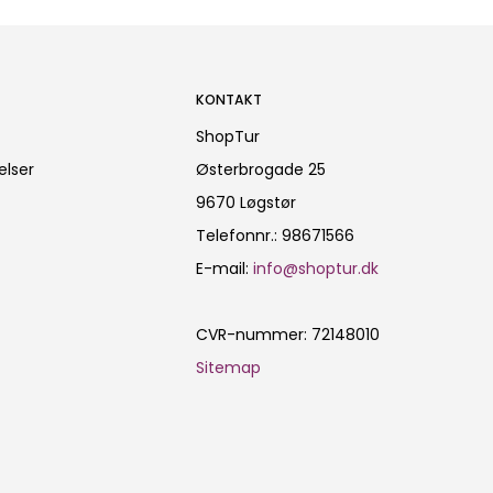
KONTAKT
ShopTur
elser
Østerbrogade 25
9670 Løgstør
Telefonnr.
:
98671566
E-mail
:
info@shoptur.dk
CVR-nummer
:
72148010
Sitemap