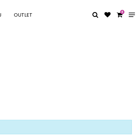
0
J
OUTLET