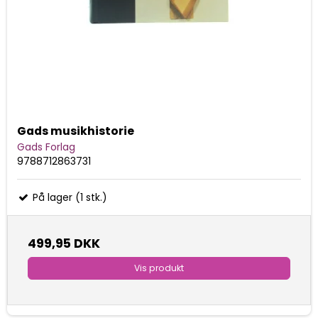
Gads musikhistorie
Gads Forlag
9788712863731
På lager (1 stk.)
499,95 DKK
Vis produkt