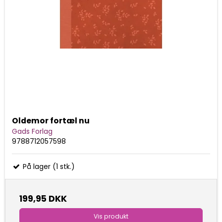
Oldemor fortæl nu
Gads Forlag
9788712057598
På lager (1 stk.)
199,95 DKK
Vis produkt