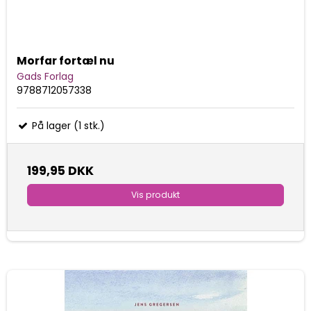
Morfar fortæl nu
Gads Forlag
9788712057338
På lager (1 stk.)
199,95 DKK
Vis produkt