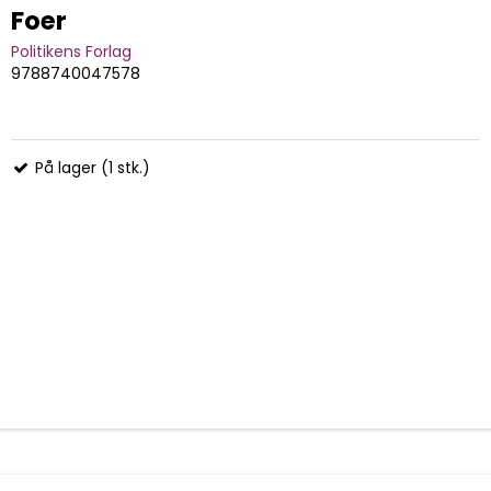
Foer
Politikens Forlag
9788740047578
På lager (1 stk.)