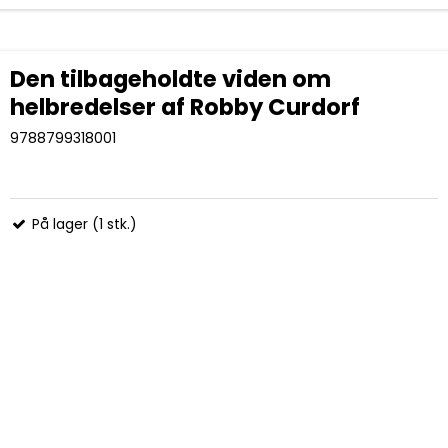
Den tilbageholdte viden om
helbredelser af Robby Curdorf
9788799318001
På lager (1 stk.)