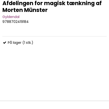
Afdelingen for magisk tænkning af
Morten Münster
Gyldendal
9788702419184
På lager (1 stk.)