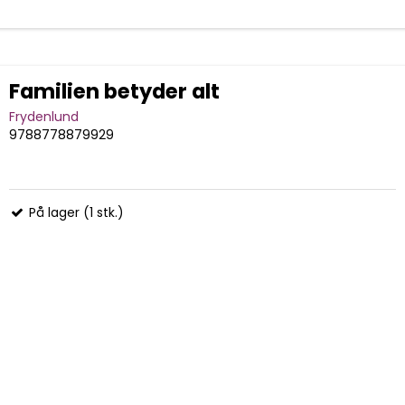
Familien betyder alt
Frydenlund
9788778879929
På lager (1 stk.)