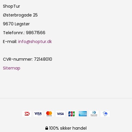
ShopTur
Østerbrogade 25
9670 Løgstør
Telefonnr.
:
98671566
E-mail
:
info@shoptur.dk
CVR-nummer
:
72148010
Sitemap
100% sikker handel