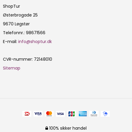
ShopTur
Østerbrogade 25
9670 Løgstør
Telefonnr.
:
98671566
E-mail
:
info@shoptur.dk
CVR-nummer
:
72148010
Sitemap
100% sikker handel