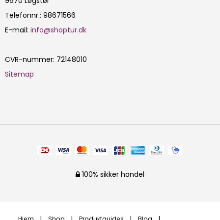
9670 Løgstør
Telefonnr.
:
98671566
E-mail
:
info@shoptur.dk
CVR-nummer
:
72148010
Sitemap
100% sikker handel
Hjem
Shop
Produktguides
Blog