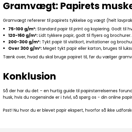
Gramvægt: Papirets musk
Gramvægt refererer til papirets tykkelse og vægt (helt lavpra
75-100 g/m²:
Standard papir til print og kopiering. Godt til 
120-160 g/m²:
Lidt tykkere papir, godt til flyers og brochurer.
200-300 g/m²:
Tykt papir til visitkort, invitationer og brochu
Over 300 g/m²:
Meget tykt papir eller karton, bruges til luk
Tænk over, hvad du skal bruge papiret til, før du vælger gramv
Konklusion
Så der har du det – en hurtig guide til papirstørrelsernes forun
husk, hvis du nogensinde er i tvivl, så spørg os - din online 
Psst! Nu hvor du er blevet papir ekspert, hvorfor så ikke udfors