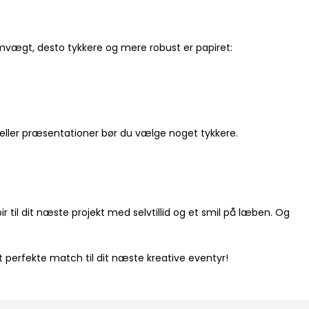
amvægt, desto tykkere og mere robust er papiret:
er eller præsentationer bør du vælge noget tykkere.
r til dit næste projekt med selvtillid og et smil på læben. Og
t perfekte match til dit næste kreative eventyr!