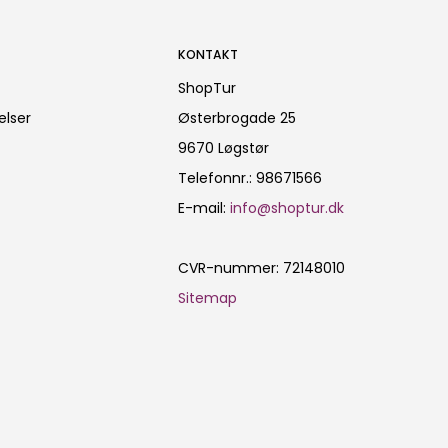
KONTAKT
ShopTur
elser
Østerbrogade 25
9670 Løgstør
Telefonnr.
:
98671566
E-mail
:
info@shoptur.dk
CVR-nummer
:
72148010
Sitemap