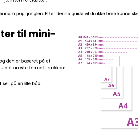
 ja, listen fortsætter.
rt gennem papirjunglen. Efter denne guide vil du ikke bare kunne 
er til mini-
 og den er baseret på et
r du det næste format i rækken:
sejl på en lille båd.