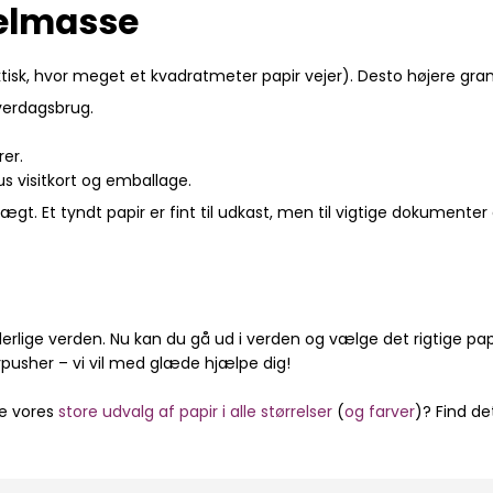
elmasse
ktisk, hvor meget et kvadratmeter papir vejer). Desto højere gr
hverdagsbrug.
rer.
sus visitkort og emballage.
ægt. Et tyndt papir er fint til udkast, men til vigtige dokument
derlige verden. Nu kan du gå ud i verden og vælge det rigtige papi
papirpusher – vi vil med glæde hjælpe dig!
ke vores
store udvalg af papir i alle størrelser
(
og farver
)? Find de