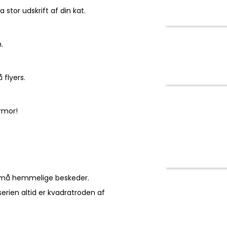
 stor udskrift af din kat.
n.
å flyers.
ormor!
ttesmå hemmelige beskeder.
erien altid er kvadratroden af