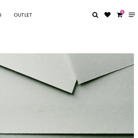
0
J
OUTLET