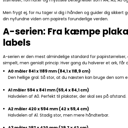
størrelser, formater og mystiske betegnelser som A4, A3, A5 og...
Men frygt ej, for nu tager vi dig i hånden og guider dig sikke
din nyfundne viden om papirets forunderlige verden.
A-serien: Fra kæmpe plakat
labels
A-serien er den mest almindelige standard for papirstørrelser,
simpelt, men genialt princip: Hver gang du halverer et ark, få
A0 måler 841 x 1189 mm (84,1 x 118,9 cm)
Den hellige gral. Så stor, at du næsten kan bruge den som et 
A1 måler 594 x 841 mm (59,4 x 84,1 cm)
Halvdelen af A0. Perfekt til plakater, der skal ses på afstand.
A2 måler 420 x 594 mm (42 x 59,4 cm)
Halvdelen af A1. Stadig stor, men mere håndterbar.
A3 måler 297 x 420 mm (29,7 x 42 cm)