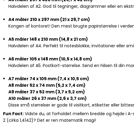
Halvdelen af A2. God til tegninger, diagrammer eller en ekstra
A4 måler 210 x 297 mm (21 x 29,7 cm)
Kongen af kontoret! Den mest brugte papirstørrelse i verde
A5 måler 148 x 210 mm (14,8 x 21 cm)
Halvdelen af A4. Perfekt til notesblokke, invitationer eller sm
A6 måler 105 x 148 mm (10,5 x 14,8 cm)
Halvdelen af A5. Postkort-størrelse. Send en hilsen til din m
A7 måler 74 x 105 mm (7,4 x 10,5 cm)
A8 måler 52 x 74 mm (5,2 x 7,4 cm)
A9 måler 37 x 52 mm (3,7 x 5,2 cm)
A10 måler 26 x 37 mm (2,6 x 3,7 cm)
Disse små størrelser er gode til visitkort, etiketter eller bi
Fun Fact:
Vidste du, at forholdet mellem bredde og højde i A-s
2 (cirka 1,4142)? Det er ren matematik magi!