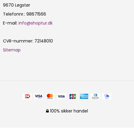
9670 Løgstør
Telefonnr.
:
98671566
E-mail
:
info@shoptur.dk
CVR-nummer
:
72148010
Sitemap
100% sikker handel